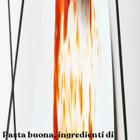
VideoHero
fallback-image • eyebrow
Scorpi la loyalty
M-farm:
chi semina
raccoglie
Bozza
TextMosaic
images=0 • background=sand
Pasta buona, ingredienti di