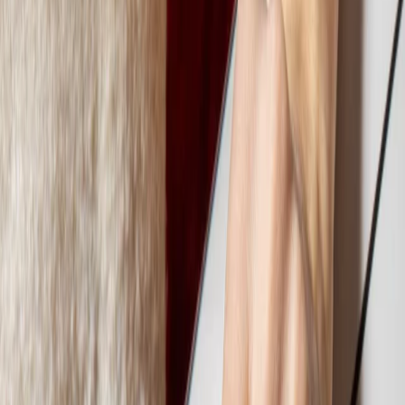
Prenota
IT
IT
Benvenuti
Bozza
Menu
Ristoranti
Eventi
Opening Party Trieste
Bozza
The power of pasta
Le icone
Carboidrati=Energia
Pasta on the road
Editoriale
Editoriale
Bozza
Impact