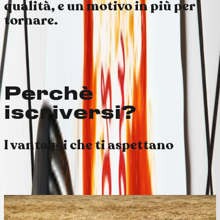
qualità, e un motivo in più per
tornare.
ScrollCardWImage
background=carmine • variant=grid • cards=4
Perchè
iscriversi?
I vantaggi che ti aspettano
↳ Sottosezione
CardWImage
child #1 • id=313
Chi semina raccoglie
4% di cashback
Ogni volta che fai un ordine ottieni il 4% di cashback