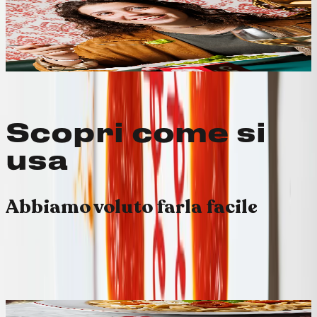
pomodoro!
BIG DROP
Il piatto del mese lo trovi a 7€!
Perchè da miscusi per mangiare bene basta poco ;)
Scopri il piatto di questo mese
ScrollCardWImage
background=dusky-green • variant=section • cards=4
Scopri come si
usa
Abbiamo voluto farla facile
↳ Sottosezione
CardWImage
child #1 • id=68
Step 1