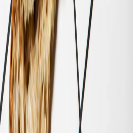
DOMANDE PIÙ
GETTONATE,
SENZA BISOGNO
DI PRENOTARE.
© MISCUSI SRL SOCIETÀ BENEFIT 2022 P. IVA:
IT09677510969
Privacy Policy
Cookie Policy
Gestione dei
cookie
Whistleblowing
Seguici anche qua: