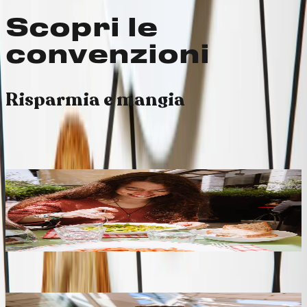
Scopri le
convenzioni
Risparmia e mangia
↳ Sottosezione
CardWImage
child #1 • id=296
15% di sconto, su tutto.
Convenzione studenti
Ti basta una mail dell’università o delle superiori e da
lunedì a venerdì, pranzo e cena, per te uno sconto
che si somma ai benefici della loyalty.
Scopri di più
↳ Sottosezione
CardWImage
child #2 • id=297
10% di sconto, su tutto