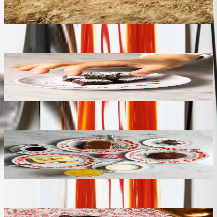
su tutto, sempre. Utilizzalo come sconto diretto sui
tuoi prossimi ordini.
↳ Sottosezione
CardWImage
child #2 • id=314
BA-CIO, BA-CIO, BA-CIO, BA-CIO
Il nostro benvenuto
Iscriviti e un bacio al cioccolato è già lì che ti aspetta.
Questo è il nostro modo di dirti "Benvenuto a bordo,
ora si fa sul serio".
↳ Sottosezione
CardWImage
child #3 • id=315
Un altro giro attorno al sole?
Il dolce lo offriamo noi
Da Miscusi amiamo festeggiare. Per questo nel giorno
del tuo compleanno al dolce ci pensiamo noi, per te e
per tutto il tavolo.
↳ Sottosezione
CardWImage
child #4 • id=316
Il piatto del mese al prezzo di uno spaghetto al