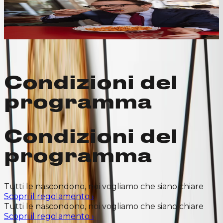
Convenzione lavoratori
Parola d’ordine, ROI. Da lunedì a venerdì il risparmio è
certo, la pasta è veloce ad arrivare e il gusto è al top.
Scopri di più
BandMosaic
background=sand
Condizioni del
programma
Condizioni del
programma
Tutti le nascondono, noi vogliamo che siano chiare
Scopri il regolamento
›
Tutti le nascondono, noi vogliamo che siano chiare
Scopri il regolamento
›