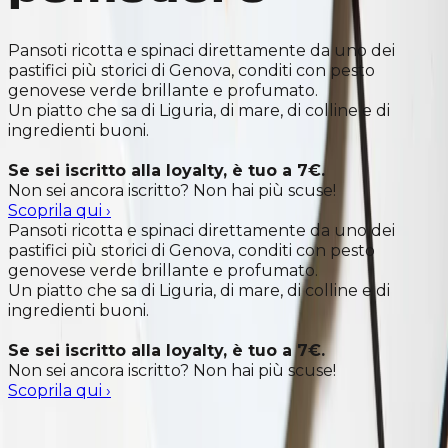
Pansoti ricotta e spinaci direttamente da uno dei
pastifici più storici di Genova, conditi con pesto
genovese verde brillante e profumato.
Un piatto che sa di Liguria, di mare, di colline e di
ingredienti buoni.
Se sei iscritto alla loyalty, è tuo a 7€.
Non sei ancora iscritto? Non hai più scuse!
Scoprila qui
›
Pansoti ricotta e spinaci direttamente da uno dei
pastifici più storici di Genova, conditi con pesto
genovese verde brillante e profumato.
Un piatto che sa di Liguria, di mare, di colline e di
ingredienti buoni.
Se sei iscritto alla loyalty, è tuo a 7€.
Non sei ancora iscritto? Non hai più scuse!
Scoprila qui
›
ScrollCardWImage
background=yellow • variant=grid • cards=2