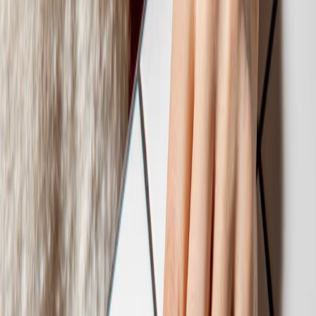
Impatto
Lavora con noi
Programma loyalty
Bozze
Il menu di miscusi
Bozza