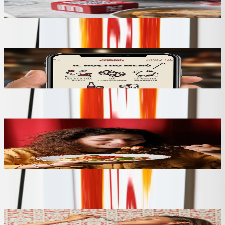
Registrati online o al tavolo tramite il qr code.
Registrati qui
↳ Sottosezione
CardWImage
child #2 • id=69
Step 2
Fai sempre login quando ordini cliccando sul
tasto in alto a destra nella webapp. Così
sappiamo che sei tu!
↳ Sottosezione
CardWImage
child #3 • id=105
Step 3
Goditi i tuoi vantaggi! Approfitta delle offerte e
mangia risparmiando: per ogni euro speso ti
diamo il 4% di cashback sui tuoi prossimi ordini.
Puoi applicarlo direttamente al pagamento.
Bozza
↳ Sottosezione
CardWImage
child #4 • id=106
Step 4
Per ogni euro speso ti diamo il 4% di cashback sui tuoi