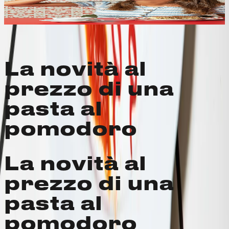
prossimi ordini. Puoi applicarlo direttamente al
pagamento.
BandMosaic
background=cerulean
La novità al
prezzo di una
pasta al
pomodoro
La novità al
prezzo di una
pasta al
pomodoro